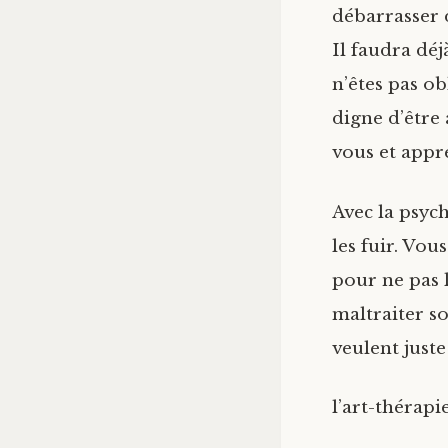
débarrasser d
Il faudra dé
n’êtes pas ob
digne d’être 
vous et appr
Avec la psyc
les fuir. Vou
pour ne pas 
maltraiter s
veulent just
l’art-thérapi