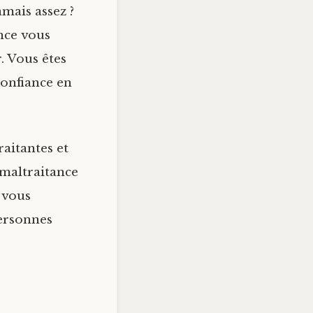
amais assez ?
nce vous
. Vous êtes
confiance en
aitantes et
 maltraitance
 vous
personnes