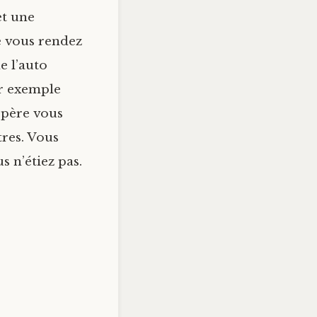
et une
e vous rendez
e l’auto
ar exemple
 père vous
tres. Vous
s n’étiez pas.