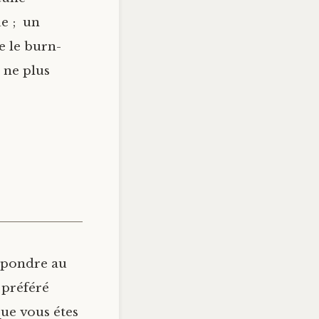
ue ; un
e le burn-
 ne plus
répondre au
 préféré
que vous étes