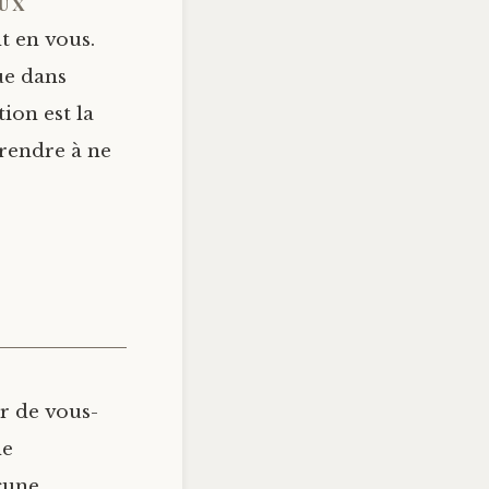
ux
t en vous.
ue dans
tion est la
prendre à ne
ur de vous-
ne
cune