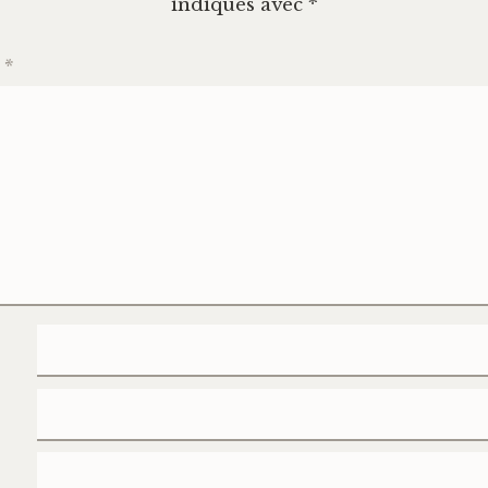
indiqués avec
*
e
*