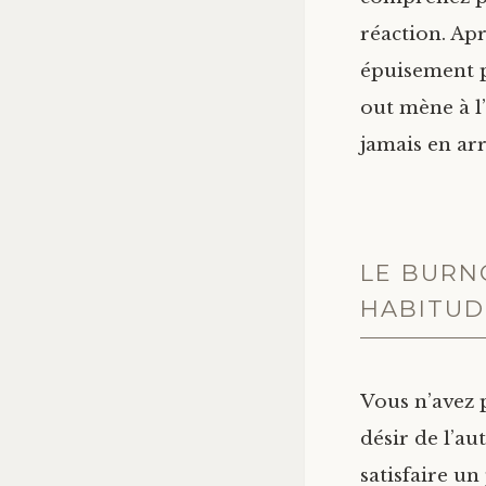
réaction. Ap
épuisement p
out mène à l
jamais en arr
LE BURN
HABITUD
Vous n’avez 
désir de l’au
satisfaire u