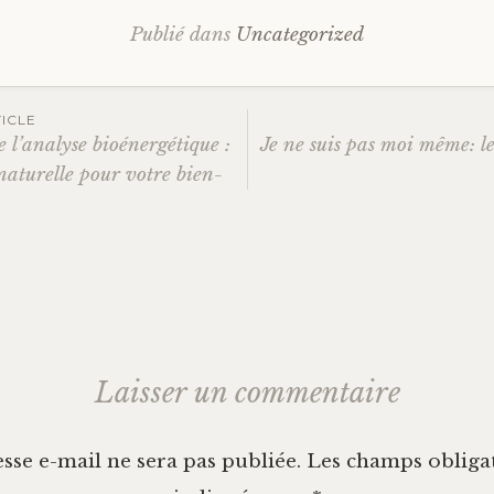
Publié dans
Uncategorized
ation
ICLE
e l’analyse bioénergétique :
Je ne suis pas moi même: le
aturelle pour votre bien-
es
Laisser un commentaire
sse e-mail ne sera pas publiée.
Les champs obligat