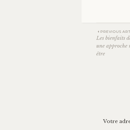
Navig
PREVIOUS ART
Les bienfaits d
une approche n
des
être
articl
Votre adre