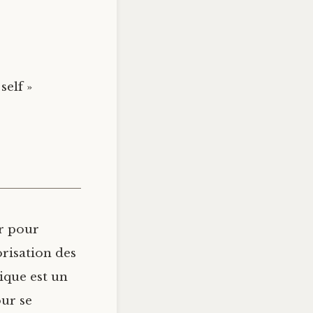
self »
er pour
orisation des
ique est un
ur se