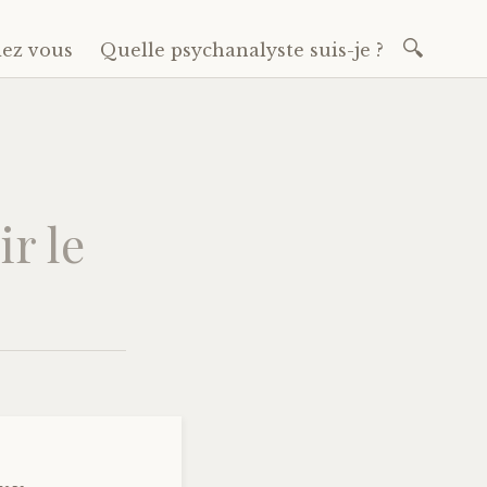
Recherch
dez vous
Quelle psychanalyste suis-je ?
r le