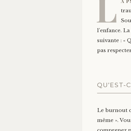
L
a 
tra
Sou
l’enfance. La
suivante : «
pas respecter
QU’EST-
Le burnout c’
même ». Vous
comprenez pa