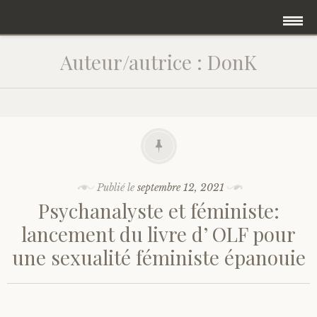
Accéder
Accueil
Auteur/autrice :
DonK
au
contenu
Une psychanalyse intégrative
principal
Qu’est ce qu’un psychanalyse ?
Blog
Publié le
septembre 12, 2021
Psychanalyste et féministe:
Prendre rendez vous
lancement du livre d’ OLF pour
une sexualité féministe épanouie
Quelle psychanalyste suis-je ?
Psychanalyse et féministe