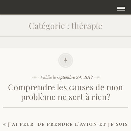
Accéder
Accueil
Catégorie :
thérapie
au
contenu
Une psychanalyse intégrative
principal
Qu’est ce qu’un psychanalyse ?
Blog
Publié le
septembre 24, 2017
Comprendre les causes de mon
Prendre rendez vous
problème ne sert à rien?
Quelle psychanalyste suis-je ?
Psychanalyse et féministe
« J’ai peur de prendre l’avion et je suis