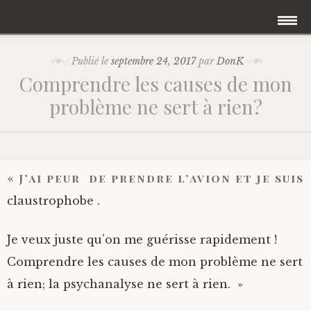
Accéder
Accueil
Publié le
septembre 24, 2017
par
DonK
au
Comprendre les causes de mon
contenu
Une psychanalyse intégrative
problème ne sert à rien?
principal
Qu’est ce qu’un psychanalyse ?
Blog
« J’ai peur de prendre l’avion et je suis
claustrophobe .
Prendre rendez vous
Je veux juste qu’on me guérisse rapidement !
Quelle psychanalyste suis-je ?
Comprendre les causes de mon problème ne sert
à rien; la psychanalyse ne sert à rien. »
Psychanalyse et féministe