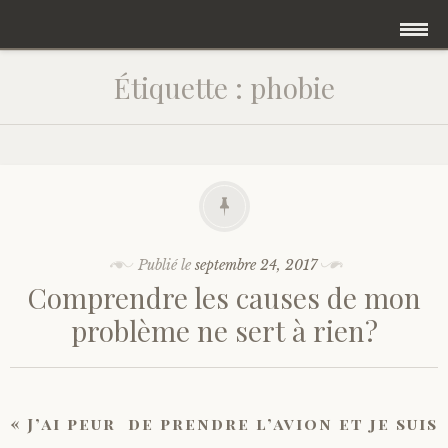
Accéder
Accueil
Étiquette :
phobie
au
contenu
Une psychanalyse intégrative
principal
Qu’est ce qu’un psychanalyse ?
Blog
Publié le
septembre 24, 2017
Comprendre les causes de mon
Prendre rendez vous
problème ne sert à rien?
Quelle psychanalyste suis-je ?
Psychanalyse et féministe
« J’ai peur de prendre l’avion et je suis