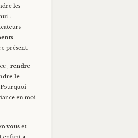
ndre les
ui :
ucateurs
ments
e présent.
ce ,
rendre
ndre le
? Pourquoi
fiance en moi
en vous
et
t enfant a