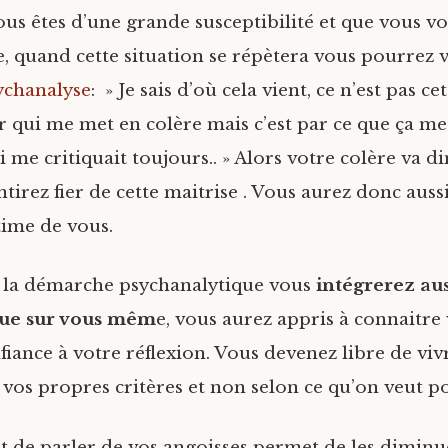
ous êtes d’une grande susceptibilité et que vous v
e, quand cette situation se répètera vous pourrez 
ychanalyse
: » Je sais d’où cela vient, ce n’est pas c
er qui me met en colère mais c’est par ce que ça me
me critiquait toujours.. » Alors votre colère va d
tirez fier de cette maitrise . Vous aurez donc auss
time de vous.
 la démarche psychanalytique vous
intégrerez aus
ue sur vous mêm
e, vous aurez appris à connaitre 
nfiance à votre réflexion. Vous devenez libre de viv
 vos propres critères et non selon ce qu’on veut p
ait de parler de vos angoisses permet de les dimin