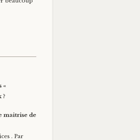
uer beaucoup
 «
 ?
 maitrise de
ces . Par