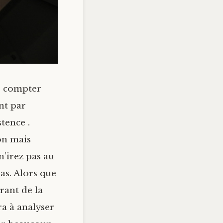
de compter
nt par
tence .
on mais
’irez pas au
as. Alors que
rant de la
ra à analyser