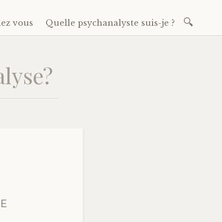
Recherch
dez vous
Quelle psychanalyste suis-je ?
alyse?
DE