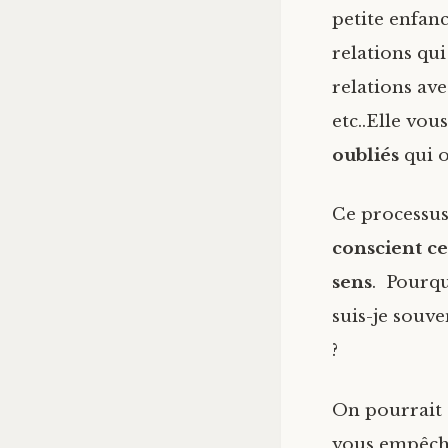
petite enfanc
relations qui
relations ave
etc..Elle vo
oubliés
qui o
Ce processus 
conscient c
sens
. Pourqu
suis-je souv
?
On pourrait d
vous empêche