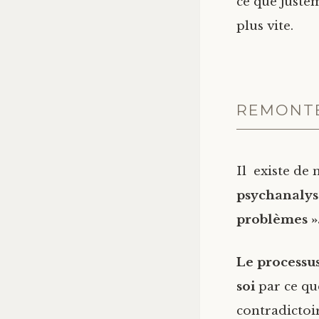
ce que juste
plus vite.
REMONTE
Il existe de
psychanalys
problèmes »
Le processus
soi
par ce qu
contradictoir