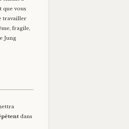
nt que vous
 travailler
me, fragile,
ue Jung
mettra
épètent
dans