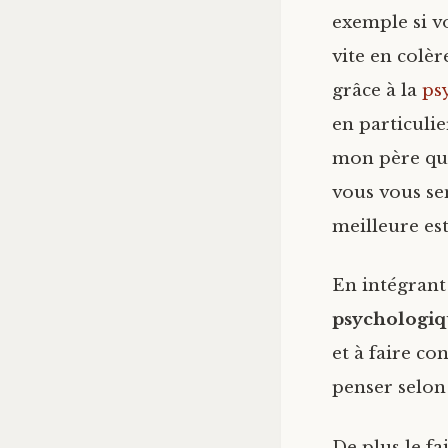
exemple si v
vite en colèr
grâce à la
ps
en particuli
mon père qui 
vous vous sen
meilleure es
En intégrant
psychologiq
et à faire co
penser selon
De plus le f