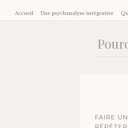
Accueil
Une psychanalyse intégrative
Qu
Accéder
au
contenu
principal
Pourq
FAIRE U
RÉPÉTER