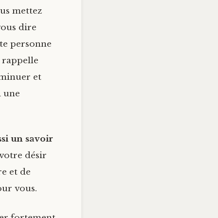
ous mettez
vous dire
ette personne
 rappelle
iminuer et
i une
si un savoir
votre désir
re et de
our vous.
uer fortement